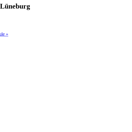
 Lüneburg
ule
»