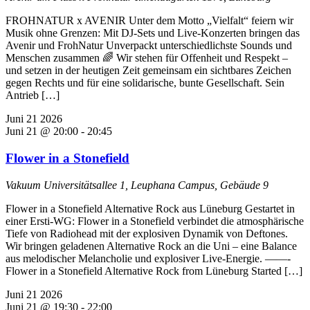
FROHNATUR x AVENIR Unter dem Motto „Vielfalt“ feiern wir
Musik ohne Grenzen: Mit DJ-Sets und Live-Konzerten bringen das
Avenir und FrohNatur Unverpackt unterschiedlichste Sounds und
Menschen zusammen 🌈 Wir stehen für Offenheit und Respekt –
und setzen in der heutigen Zeit gemeinsam ein sichtbares Zeichen
gegen Rechts und für eine solidarische, bunte Gesellschaft. Sein
Antrieb […]
Juni
21
2026
Juni 21 @ 20:00
-
20:45
Flower in a Stonefield
Vakuum
Universitätsallee 1, Leuphana Campus, Gebäude 9
Flower in a Stonefield Alternative Rock aus Lüneburg Gestartet in
einer Ersti-WG: Flower in a Stonefield verbindet die atmosphärische
Tiefe von Radiohead mit der explosiven Dynamik von Deftones.
Wir bringen geladenen Alternative Rock an die Uni – eine Balance
aus melodischer Melancholie und explosiver Live-Energie. ——-
Flower in a Stonefield Alternative Rock from Lüneburg Started […]
Juni
21
2026
Juni 21 @ 19:30
-
22:00